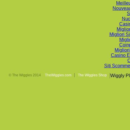
Meille
Nouveau
S
Nuo
Casi
Miglio
Migliori Si
Migli
Coin
Miglio
Casino E
C
Siti Scomme
© The Wiggles 2014
TheWiggles.com
The Wiggles Shop
Wiggly P