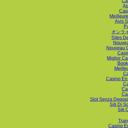
Ca
A
Casi
Meilleure
Avis 
Pa
オンライ
Sites De
Nouvea
Nouveau C
Casi
Miglior C
Book
Meille
Ca
Casino En 
Ca
Ca
Ca
Slot Senza Deposi
Siti Di
Siti
Tran
Casino En