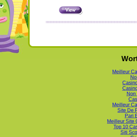
Wort
Meilleur C
No
Casin
Casin
Non 
Casi
Meilleur C
Site De P
Pari 
Meilleur Site
Top 10 Cas
Siti S